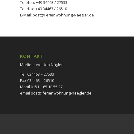
Telefon: +49 34463 / 27533
Telefax: +49 34463 / 26510
E-Mail: post@Ferienwohnung-Naegler.de
KONTAKT
Marlies und Udo Nägler
Tel. 034463 – 27533
Fax 034463 – 26510
Mobil 0151 – 65 10 55 27
email
post@ferienwohnung-naegler.de